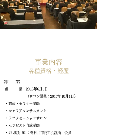
事業内容
各種資格​・経歴
【事 業】
​
創 業：2016年6月3日
（サロン開業：2017年10月1日）
・講演・セミナー講師
・キャリアコンサルタント
・リラクゼーションサロン
・セラピスト育成講師
・地 域 対 応 ：春日井市商工会議所 会員