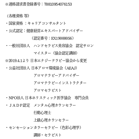
※適格請求書登録番号：
T8810954076153
《各種資格 等》
・国家資格 ：キャリアコンサルタント
・公式認定：健康経営エキスパートアドバイザー
（認定番号：EX19000056）
・一般社団法人 ハンドセラピス美容協会 認定サロン
マイスター（協会認定講師）
※2019.4.1より 日本エナジーテラピー協会から変更
・公益社団法人 日本アロマ環境協会（AEAJ）
アロマテラピーアドバイザー
アロマテラピーインストラクター
​ アロマセラピスト
・NPO法人 日本ホリスティック医学協会 専門会員
・ＪＡＤＰ認定 メンタル心理カウンセラー
行動心理士
上級心理カウンセラー
・センセーションカラーセラピー（色彩心理学）
講師・セラピスト