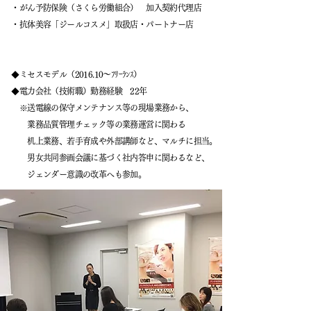
​ ・がん予防保険（さくら労働組合） 加入契約代理店
・抗体美容「ジールコスメ」取扱店・パートナー店
◆ミセスモデル（2016.10～ﾌﾘｰﾗﾝｽ）
◆電力会社（技術職）勤務経験 22年
※送電線の保守メンテナンス等の現場業務から、
業務品質管理チェック等の業務運営に関わる
机上業務、若手育成や外部講師など、マルチに担当。
男女共同参画会議に基づく社内答申に関わるなど、
ジェンダー意識の改革へも参加。