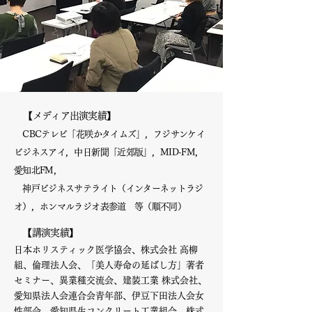
【メディア出演実績】
CBCテレビ
「花咲かタイムズ」，フジサンケイ
ビジネスアイ，中日新聞「近郊版」，MID-FM，
愛知北FM，
​
神戸
ビ
ジネスサテライト（
インターネットラジ
オ）
，ホンマルラジオ表参道 等（順不同）
【講演実績】
日本ホリスティック医学協会、株式会社 高柳
組、倫理法人会、「美人寿命の延ばし方」著者
セミナー、異業種交流会、建装工業 株式会社、
愛知県法人会連合会青年部、伊豆下田法人会女
性部会、愛知県生コンクリート工業組合、株式