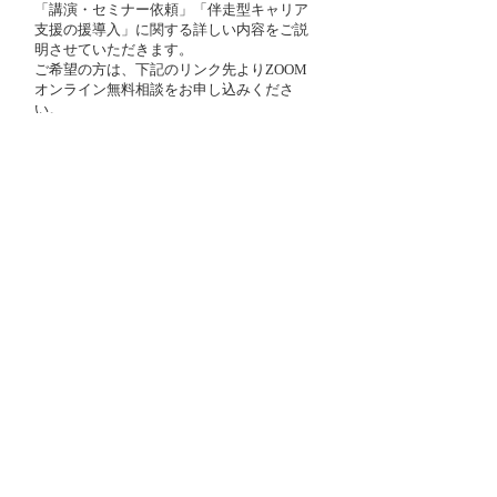
「講演・セミナー依頼」「伴走型キャリア
支援の援導入」に
関する詳しい内容をご説
明させていただきます。
ご希望の方は、下記のリンク先よりZOOM
オンライン無料相談をお申し込みくださ
い。
※個人の方向けキャリアコンサルティング
サービス「キャリroom」につきましては、
対象ページのお申込みボタンよりご相談く
ださい。
オンライン無料相談
Pis AQUA公式LINE
Pis AQUA藤井とお友達になってくださ