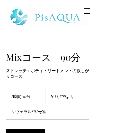
Mixコース 90分
ストレッチ＋ボティトリートメントの欲しが
りコース
15,300
円
1時間 30分
1
￥15,300より
よ
時
り
3
リヴェラル501号室
0
分